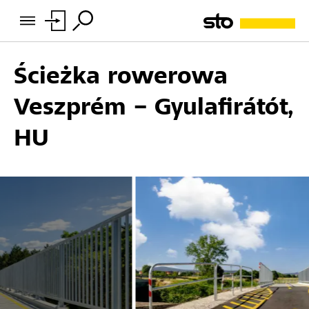
Ścieżka rowerowa
Veszprém – Gyulafirátót,
HU