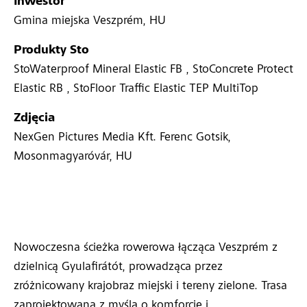
Inwestor
Gmina miejska Veszprém, HU
Produkty Sto
StoWaterproof Mineral Elastic FB , StoConcrete Protect
Elastic RB , StoFloor Traffic Elastic TEP MultiTop
Zdjęcia
NexGen Pictures Media Kft. Ferenc Gotsik,
Mosonmagyaróvár, HU
Nowoczesna ścieżka rowerowa łącząca Veszprém z
dzielnicą Gyulafirátót, prowadząca przez
zróżnicowany krajobraz miejski i tereny zielone. Trasa
zaprojektowana z myślą o komforcie i