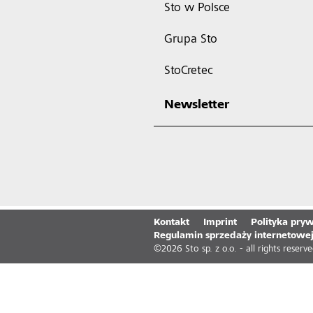
Sto w Polsce
Grupa Sto
StoCretec
Newsletter
Kontakt
Imprint
Polityka pryw
Regulamin sprzedaży internetowe
©
2026
Sto sp. z o.o. - all rights reserv