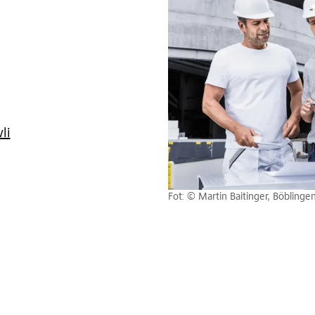
li
Fot: © Martin Baitinger, Böblinge