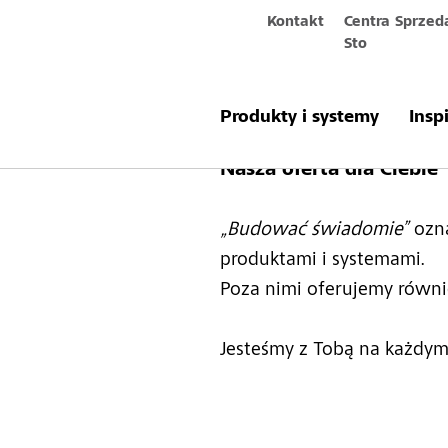
Kontakt
Centra Sprzed
Sto
Serwis i wspa
Produkty i systemy
Insp
Nasza oferta dla Ciebie
„Budować świadomie”
ozna
produktami i systemami.
Poza nimi oferujemy równi
Jesteśmy z Tobą na każdym 