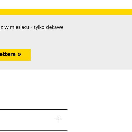
az w miesiącu - tylko ciekawe
ettera »