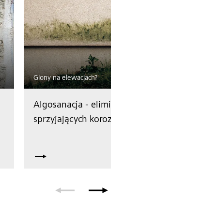
Glony na elewacjach?
Pę
Algosanacja - eliminacja czynników
R
sprzyjających korozji biologicznej