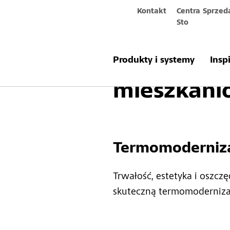
Kontakt
Centra Sprzed
Sto
Systemy dl
Produkty i systemy
Insp
mieszkani
Termomoderniza
Trwałość, estetyka i oszc
skuteczną termomoderniza