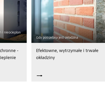
 i nieocieplon
Gdy potrzebna jest okładzina
chronne -
Efektowne, wytrzymałe i trwałe
ieplenie
okładziny