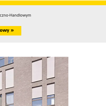
niczno-Handlowym
towy »