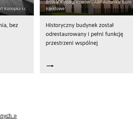
Browar Kleparz, Kraków - ABP Autorskie Biuro
t Konopka s.c.
rojektowe
ia, bez
Historyczny budynek został
odrestaurowany i pełni funkcję
przestrzeni wspólnej
jnych »