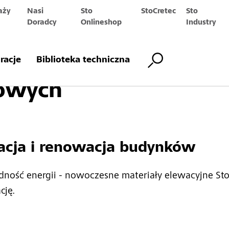
aży
Nasi
Sto
StoCretec
Sto
Doradcy
Onlineshop
Industry
a wspólnot i spółdzie
iracje
Biblioteka techniczna
owych
cja i renowacja budynków
zędność energii - nowoczesne materiały elewacyjne S
cję.