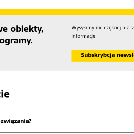
e obiekty,
Wysyłamy nie częściej niż r
informacje!
rogramy.
Subskrybcja newsl
ie
ozwiązania?