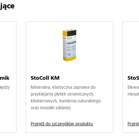
jące
amik
StoColl KM
StoS
iędzy
Mineralna, elastyczna zaprawa do
Elewa
przyklejania płytek ceramicznych,
niesp
klinkierowych, kamienia naturalnego
oraz mozaiki szklanej
Przejdź do szczegółów produktu
Przej