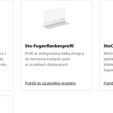
Sto-Fugenflankenprofil
StoC
ca z
Profil ze zintegrowaną siatką zbrojącą
Miner
ej
do tworzenia krawędzi spoin
płyte
ynku
w szczelinach dylatacyjnych
klink
fugow
Przejdź do szczegółów produktu
Przej