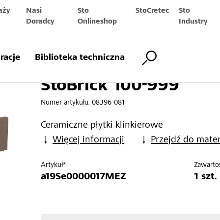
aży
Nasi
Sto
StoCretec
Sto
Doradcy
Onlineshop
Industry
999
iracje
Biblioteka techniczna
StoBrick 100-999
Numer artykułu:
08396-081
Ceramiczne płytki klinkierowe
Więcej informacji
Przejdź do mate
Artykuł*
Zawarto
a19Se0000017MEZ
1 szt