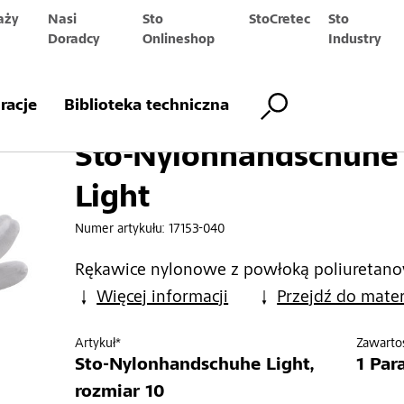
aży
Nasi
Sto
StoCretec
Sto
Doradcy
Onlineshop
Industry
schuhe Light
iracje
Biblioteka techniczna
Sto-Nylonhandschuhe
Light
Numer artykułu:
17153-040
Rękawice nylonowe z powłoką poliuretan
Więcej informacji
Przejdź do mate
Artykuł*
Zawarto
Sto-Nylonhandschuhe Light,
1 Par
rozmiar 10