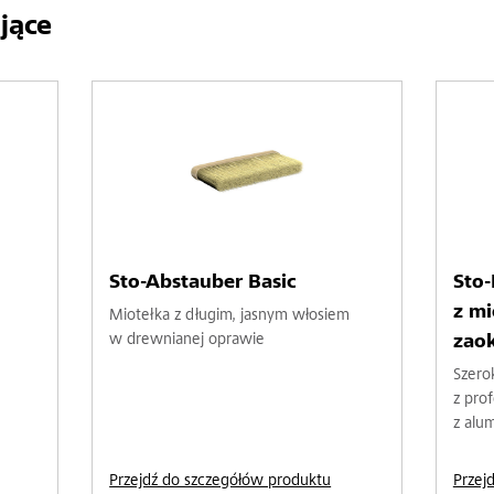
jące
Sto-Abstauber Basic
Sto-
z m
Miotełka z długim, jasnym włosiem
w drewnianej oprawie
zao
Szero
z pro
z alu
Przejdź do szczegółów produktu
Przej