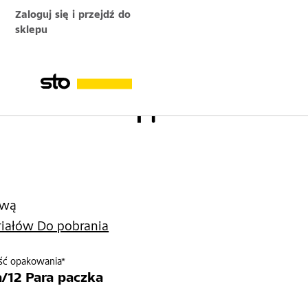
Zaloguj się i przejdź do
sklepu
ową
riałów Do pobrania
ść opakowania*
a/12 Para paczka