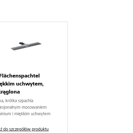
Flächenspachtel
iękkim uchwytem,
krąglona
ka, krótka szpachla
fesjonalnym mocowaniem
minium i miękkim uchwytem
dź do szczegółów produktu