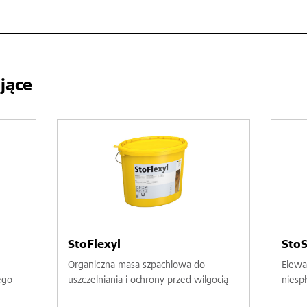
jące
StoFlexyl
StoS
Organiczna masa szpachlowa do
Elewa
ego
uszczelniania i ochrony przed wilgocią
niesp