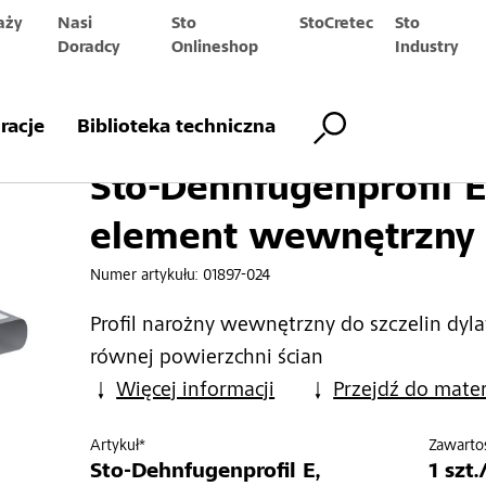
aży
Nasi
Sto
StoCretec
Sto
Doradcy
Onlineshop
Industry
profil E element wewnętrzny
iracje
Biblioteka techniczna
Sto-Dehnfugenprofil 
element wewnętrzny
Numer artykułu:
01897-024
Profil narożny wewnętrzny do szczelin dy
równej powierzchni ścian
Więcej informacji
Przejdź do mate
Artykuł*
Zawarto
Sto-Dehnfugenprofil E,
1 szt.